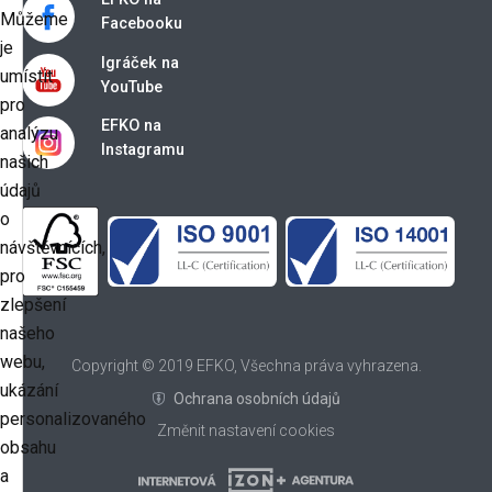
Můžeme
Facebooku
je
Igráček na
umístit
YouTube
pro
EFKO na
analýzu
Instagramu
našich
údajů
o
návštěvnících,
pro
zlepšení
našeho
webu,
Copyright © 2019 EFKO, Všechna práva vyhrazena.
ukázání
Ochrana osobních údajů
personalizovaného
Změnit nastavení cookies
obsahu
a