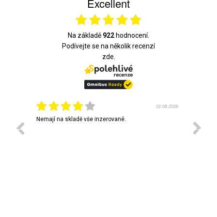
Excellent
Na základě
922
hodnocení.
Podívejte se na několik recenzí
zde.
3.08.2026
02.08.2026
em vás
Nemají na skladě vše inzerované.
Rychlé 