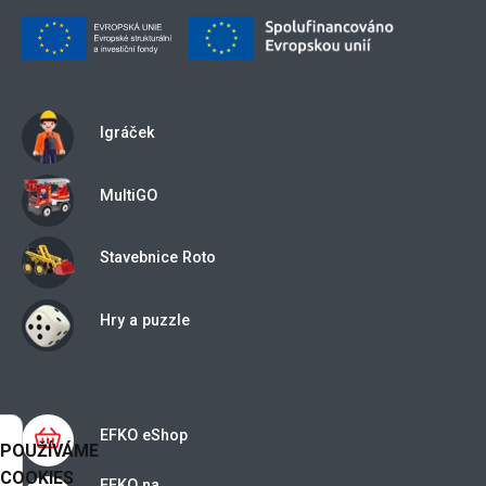
Igráček
MultiGO
Stavebnice Roto
Hry a puzzle
EFKO eShop
POUŽÍVÁME
COOKIES
EFKO na