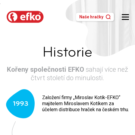
.
Naše hračky
Historie
Kořeny společnosti EFKO
sahají více než
čtvrt století do minulosti.
Založení firmy „Miroslav Kotík-EFKO“
1993
majitelem Miroslavem Kotíkem za
účelem distribuce hraček na českém trhu.