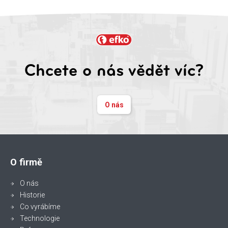
Chcete o nás vědět víc?
O nás
O firmě
O nás
Historie
Co vyrábíme
Technologie