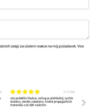
bních údajů za účelem reakce na můj požadavek. Více
26
31.07.2026
v
vše proběhlo hladce, eshop je přehledný, rychle
Nešlo nám Google 
dodáno, skvěle zabaleno, hodně propagačních
materiálů což děti nadchlo