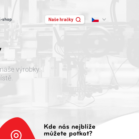
E-shop
Naše hračky
y
 naše výrobky.
ístě.
Kde nás nejblíže
můžete potkat?