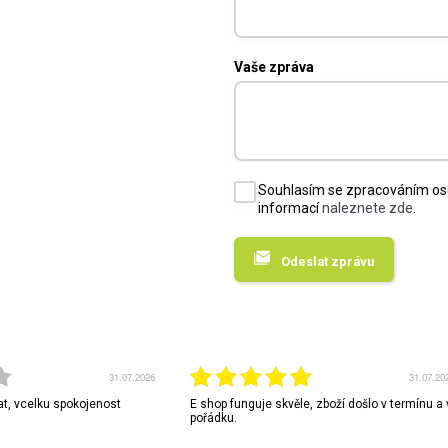
Vaše zpráva
Souhlasím se zpracováním oso
informací
naleznete zde
.
Odeslat zprávu
31.07.2026
31.07.20
t, vcelku spokojenost
E shop funguje skvěle, zboží došlo v termínu a 
pořádku.