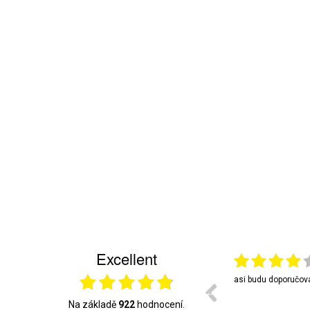
Excellent
6
02.08.2026
Rychlé doručeni objednávky.
asi budu doporučova
Na základě
922
hodnocení.