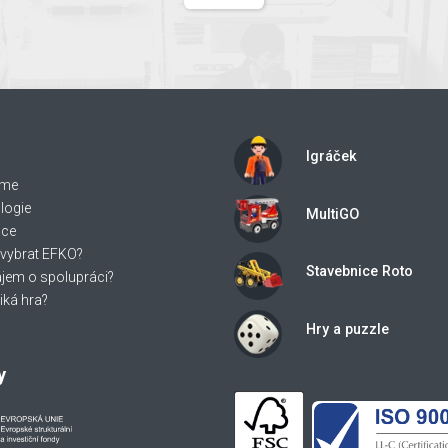
Igráček
íme
logie
MultiGO
nce
 vybrat EFKO?
Stavebnice Roto
ájem o spolupráci?
iká hra?
Hry a puzzle
y