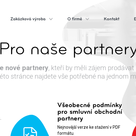
Zakázková výroba
O firmě
Kontakt
Pro naše partner
e nové partnery
, kteří by měli zájem prodávat
éto stránce najdete vše potřebné na jednom m
Všeobecné podmínky
pro smluvní obchodní
partnery
.
Nejnovější verze ke stažení v PDF
formátu.